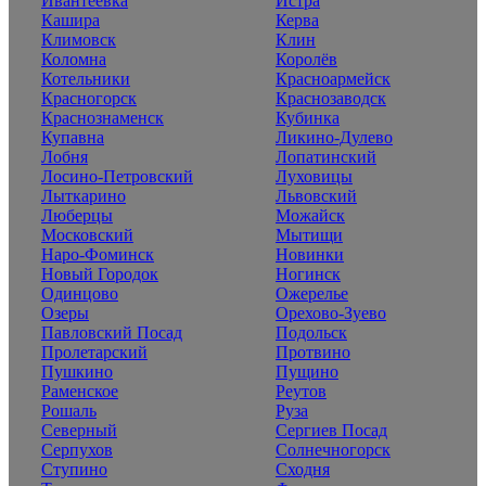
Ивантеевка
Истра
Кашира
Керва
Климовск
Клин
Коломна
Королёв
Котельники
Красноармейск
Красногорск
Краснозаводск
Краснознаменск
Кубинка
Купавна
Ликино-Дулево
Лобня
Лопатинский
Лосино-Петровский
Луховицы
Лыткарино
Львовский
Люберцы
Можайск
Московский
Мытищи
Наро-Фоминск
Новинки
Новый Городок
Ногинск
Одинцово
Ожерелье
Озеры
Орехово-Зуево
Павловский Посад
Подольск
Пролетарский
Протвино
Пушкино
Пущино
Раменское
Реутов
Рошаль
Руза
Северный
Сергиев Посад
Серпухов
Солнечногорск
Ступино
Сходня