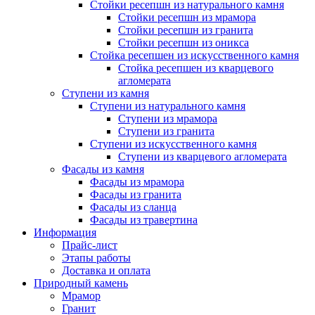
Стойки ресепшн из натурального камня
Стойки ресепшн из мрамора
Стойки ресепшн из гранита
Стойки ресепшн из оникса
Стойка ресепшен из искусственного камня
Стойка ресепшен из кварцевого
агломерата
Ступени из камня
Ступени из натурального камня
Ступени из мрамора
Ступени из гранита
Ступени из искусственного камня
Ступени из кварцевого агломерата
Фасады из камня
Фасады из мрамора
Фасады из гранита
Фасады из сланца
Фасады из травертина
Информация
Прайс-лист
Этапы работы
Доставка и оплата
Природный камень
Мрамор
Гранит