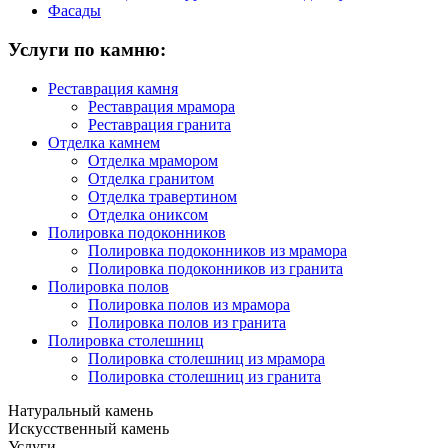
Фасады
Услуги по камню:
Реставрация камня
Реставрация мрамора
Реставрация гранита
Отделка камнем
Отделка мрамором
Отделка гранитом
Отделка травертином
Отделка ониксом
Полировка подоконников
Полировка подоконников из мрамора
Полировка подоконников из гранита
Полировка полов
Полировка полов из мрамора
Полировка полов из гранита
Полировка столешниц
Полировка столешниц из мрамора
Полировка столешниц из гранита
Натуральный камень
Искусственный камень
Услуги