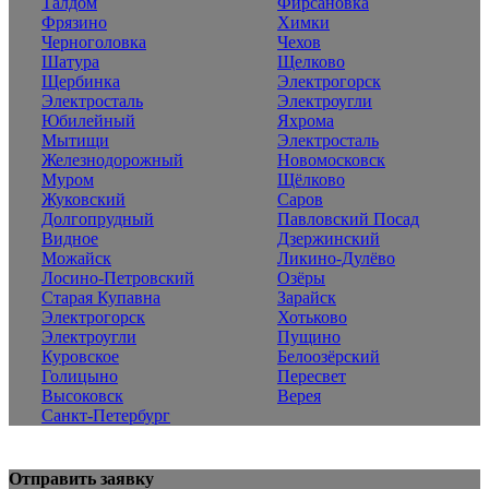
Талдом
Фирсановка
Фрязино
Химки
Черноголовка
Чехов
Шатура
Щелково
Щербинка
Электрогорск
Электросталь
Электроугли
Юбилейный
Яхрома
Мытищи
Электросталь
Железнодорожный
Новомосковск
Муром
Щёлково
Жуковский
Саров
Долгопрудный
Павловский Посад
Видное
Дзержинский
Можайск
Ликино-Дулёво
Лосино-Петровский
Озёры
Старая Купавна
Зарайск
Электрогорск
Хотьково
Электроугли
Пущино
Куровское
Белоозёрский
Голицыно
Пересвет
Высоковск
Верея
Санкт-Петербург
Отправить заявку