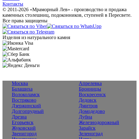
Контакты
© 2011-2026 «Мраморный Лев» - производство и продажа
каменных столешниц, подоконников, ступеней в Пересвете.
Все права защищены
Изделия из натурального камня
Москва
Апрелевка
Балашиха
Бронницы
Волоколамск
Воскресенск
Востряково
Дедовск
Дзержинский
Дмитров
Долгопрудный
Домодедово
Дрезна
Дубна
Егорьевск
Железнодорожный
Жуковский
Зарайск
Звенигород
Зеленоград