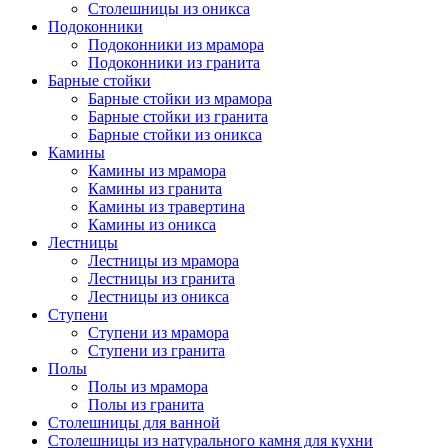
Столешницы из оникса
Подоконники
Подоконники из мрамора
Подоконники из гранита
Барные стойки
Барные стойки из мрамора
Барные стойки из гранита
Барные стойки из оникса
Камины
Камины из мрамора
Камины из гранита
Камины из травертина
Камины из оникса
Лестницы
Лестницы из мрамора
Лестницы из гранита
Лестницы из оникса
Ступени
Ступени из мрамора
Ступени из гранита
Полы
Полы из мрамора
Полы из гранита
Столешницы для ванной
Столешницы из натурального камня для кухни